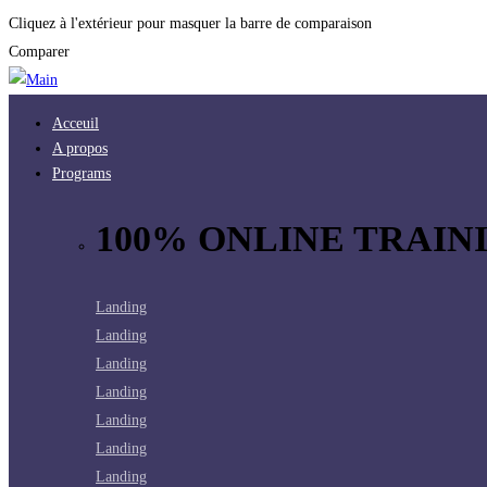
Cliquez à l'extérieur pour masquer la barre de comparaison
Comparer
Acceuil
A propos
Programs
100% ONLINE TRAINI
Landing
Landing
Landing
Landing
Landing
Landing
Landing