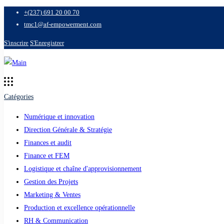
+(237) 691 20 00 70
tmc1@af-empowerment.com
S'inscrire
S'Enregistrer
Catégories
Numérique et innovation
Direction Générale & Stratégie
Finances et audit
Finance et FEM
Logistique et chaîne d'approvisionnement
Gestion des Projets
Marketing & Ventes
Production et excellence opérationnelle
RH & Communication