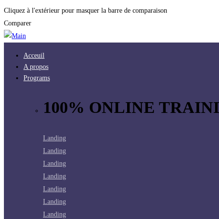
Cliquez à l'extérieur pour masquer la barre de comparaison
Comparer
Acceuil
A propos
Programs
100% ONLINE TRAINI
Landing
Landing
Landing
Landing
Landing
Landing
Landing