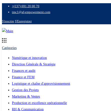
+(237) 691 20 00 70
tmc1@af-empowerment.com
S'inscrire
S'Enregistrer
Catégories
Numérique et innovation
Direction Générale & Stratégie
Finances et audit
Finance et FEM
Logistique et chaîne d'approvisionnement
Gestion des Projets
Marketing & Ventes
Production et excellence opérationnelle
RH & Communication