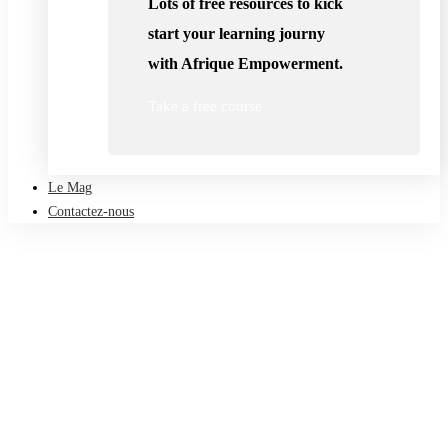
Lots of free resources to kick
start your learning journy
with Afrique Empowerment.
Take a free course
Le Mag
Contactez-nous
Accueil
User Account
User Account