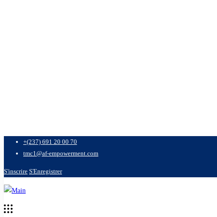
+(237) 691 20 00 70
tmc1@af-empowerment.com
S'inscrire
S'Enregistrer