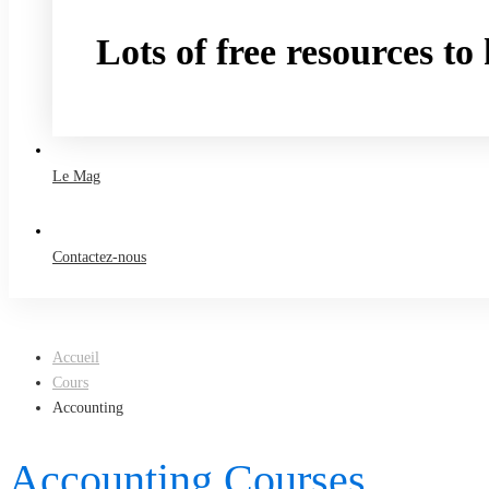
Lots of free resources t
Take a free course
Le Mag
Contactez-nous
Accueil
Cours
Accounting
Accounting Courses