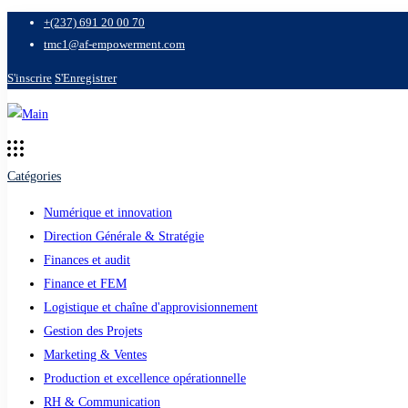
+(237) 691 20 00 70
tmc1@af-empowerment.com
S'inscrire
S'Enregistrer
Catégories
Numérique et innovation
Direction Générale & Stratégie
Finances et audit
Finance et FEM
Logistique et chaîne d'approvisionnement
Gestion des Projets
Marketing & Ventes
Production et excellence opérationnelle
RH & Communication