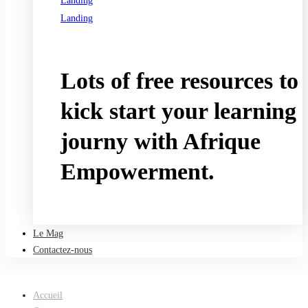
Landing
Landing
See all programs
Lots of free resources to
kick start your learning
journy with Afrique
Empowerment.
Take a free course
Le Mag
Contactez-nous
Accueil