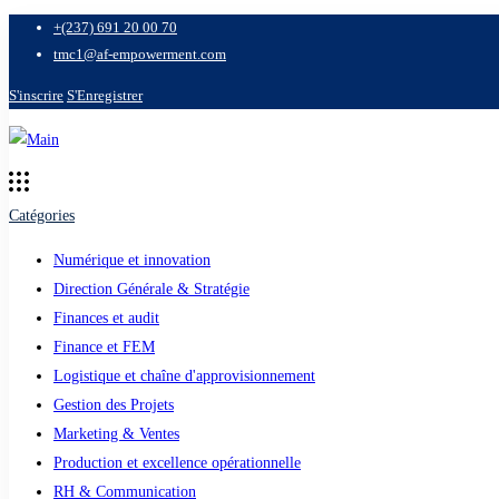
+(237) 691 20 00 70
tmc1@af-empowerment.com
S'inscrire
S'Enregistrer
Catégories
Numérique et innovation
Direction Générale & Stratégie
Finances et audit
Finance et FEM
Logistique et chaîne d'approvisionnement
Gestion des Projets
Marketing & Ventes
Production et excellence opérationnelle
RH & Communication