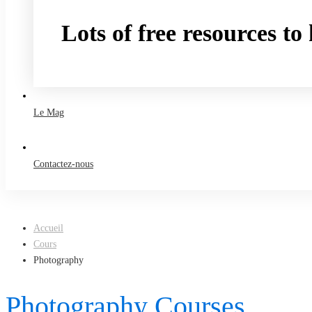
Lots of free resources t
Take a free course
Le Mag
Contactez-nous
Accueil
Cours
Photography
Photography Courses