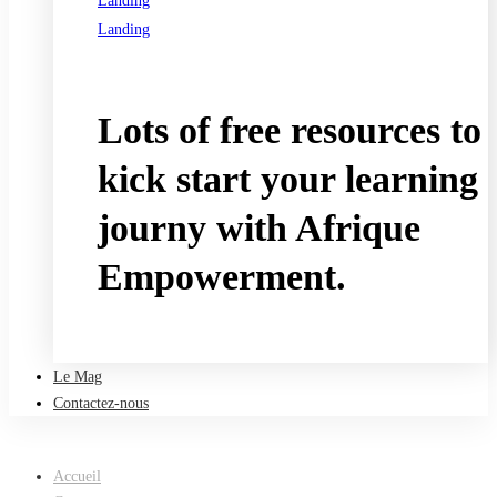
Landing
Landing
See all programs
Lots of free resources to
kick start your learning
journy with Afrique
Empowerment.
Take a free course
Le Mag
Contactez-nous
Accueil