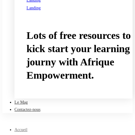
Landing
Landing
See all programs
Lots of free resources to
kick start your learning
journy with Afrique
Empowerment.
Take a free course
Le Mag
Contactez-nous
Accueil