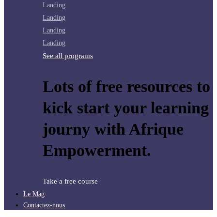
Landing
Landing
Landing
Landing
See all programs
Lots of free resources to
kick start your learning
journy with Afrique
Empowerment.
Take a free course
Le Mag
Contactez-nous