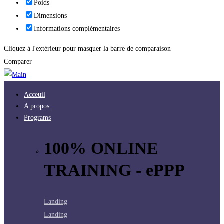
Poids
Dimensions
Informations complémentaires
Cliquez à l'extérieur pour masquer la barre de comparaison
Comparer
Acceuil
A propos
Programs
100% ONLINE
TRAINING - ePPP
Landing
Landing