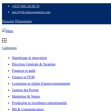
+(237) 691 20 00 70
tmc1@af-empowerment.com
S'inscrire
S'Enregistrer
Catégories
Numérique et innovation
Direction Générale & Stratégie
Finances et audit
Finance et FEM
Logistique et chaîne d'approvisionnement
Gestion des Projets
Marketing & Ventes
Production et excellence opérationnelle
RH & Communication