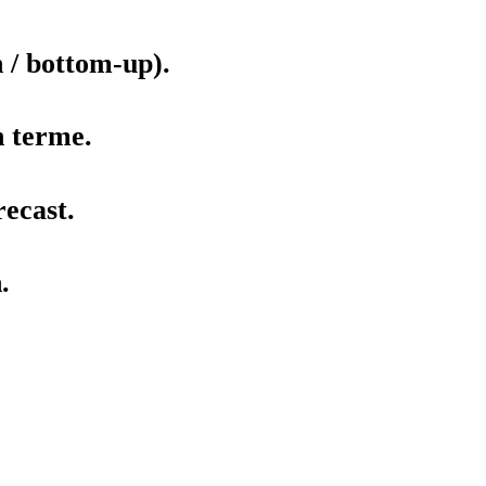
 / bottom-up).
n terme.
recast.
.