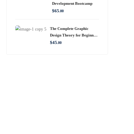
Development Bootcamp
$
65
.00
The Complete Graphic
Design Theory for Beginners
Course
$
45
.00