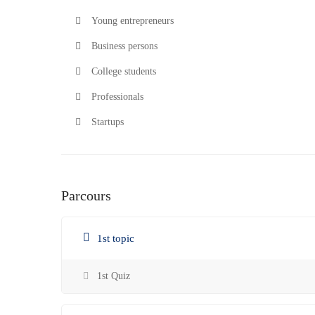
Young entrepreneurs
Business persons
College students
Professionals
Startups
Parcours
1st topic
1st Quiz