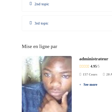
2nd topic
3rd topic
Mise en ligne par
administrateur
4.95
/5
157 Cours
20 A
See more