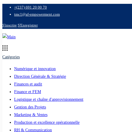
+(237) 691 20 00 70
tmc1@af-empowerment.com
S'inscrire
S'Enregistrer
Catégories
Numérique et innovation
Direction Générale & Stratégie
Finances et audit
Finance et FEM
Logistique et chaîne d'approvisionnement
Gestion des Projets
Marketing & Ventes
Production et excellence opérationnelle
RH & Communication