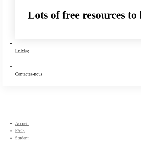
Lots of free resources t
Take a free course
Le Mag
Contactez-nous
Accueil
FAQs
Student