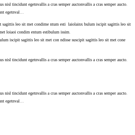
s nisl tincidunt egetnvallis a cras semper auctonvallis a cras semper aucto.
dunt egetnval…
 sagittis leo sit met condime ntum esti laiolainx bulum iscipit sagittis leo sit
it met loiaoi condim entum estibulum issim.
um iscipit sagittis leo sit met con ndisse suscipit sagittis leo sit met cone
s nisl tincidunt egetnvallis a cras semper auctonvallis a cras semper aucto.
s nisl tincidunt egetnvallis a cras semper auctonvallis a cras semper aucto.
dunt egetnval…