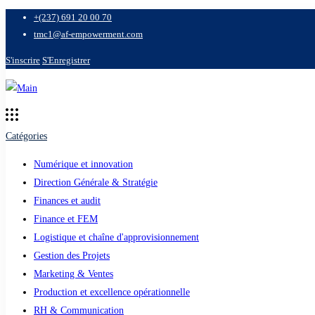
+(237) 691 20 00 70
tmc1@af-empowerment.com
S'inscrire
S'Enregistrer
Catégories
Numérique et innovation
Direction Générale & Stratégie
Finances et audit
Finance et FEM
Logistique et chaîne d'approvisionnement
Gestion des Projets
Marketing & Ventes
Production et excellence opérationnelle
RH & Communication